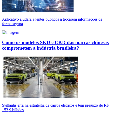
Aplicativo ajudará agentes públicos a trocarem informações de
forma segura
Como os modelos SKD e CKD das marcas chinesas
comprometem a indústria brasileira?
Stellantis erra na estratégia de carros elétricos e tem prejuízo de R$
153,9 bilhões