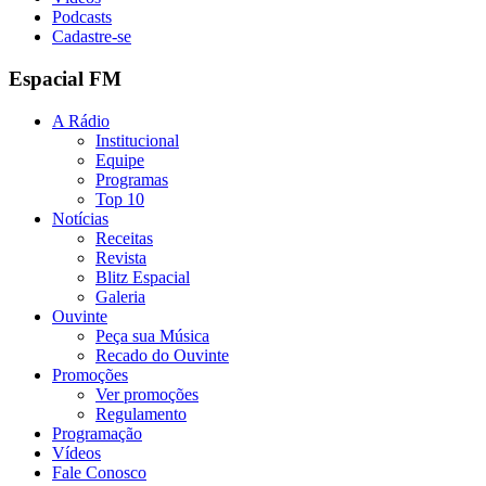
Podcasts
Cadastre-se
Espacial FM
A Rádio
Institucional
Equipe
Programas
Top 10
Notícias
Receitas
Revista
Blitz Espacial
Galeria
Ouvinte
Peça sua Música
Recado do Ouvinte
Promoções
Ver promoções
Regulamento
Programação
Vídeos
Fale Conosco