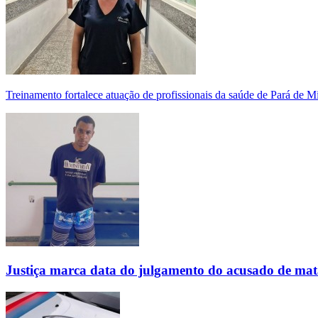
Treinamento fortalece atuação de profissionais da saúde de Pará de 
Justiça marca data do julgamento do acusado de mat