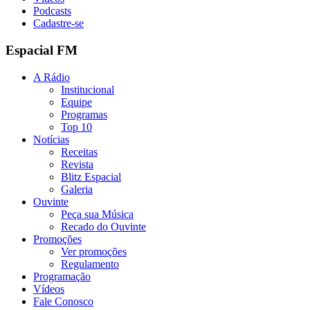
Podcasts
Cadastre-se
Espacial FM
A Rádio
Institucional
Equipe
Programas
Top 10
Notícias
Receitas
Revista
Blitz Espacial
Galeria
Ouvinte
Peça sua Música
Recado do Ouvinte
Promoções
Ver promoções
Regulamento
Programação
Vídeos
Fale Conosco