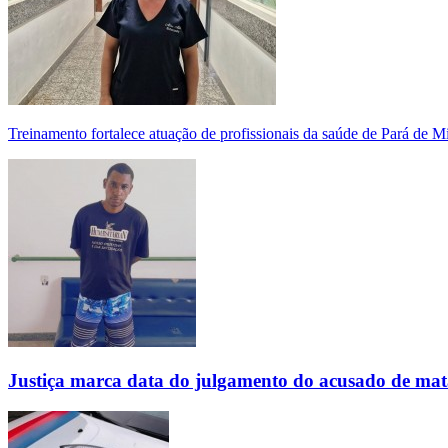
Treinamento fortalece atuação de profissionais da saúde de Pará de 
Justiça marca data do julgamento do acusado de mat