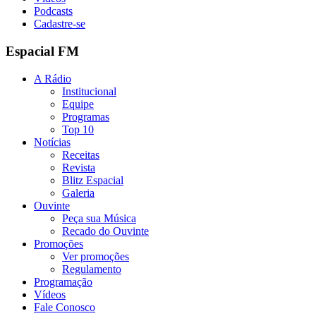
Podcasts
Cadastre-se
Espacial FM
A Rádio
Institucional
Equipe
Programas
Top 10
Notícias
Receitas
Revista
Blitz Espacial
Galeria
Ouvinte
Peça sua Música
Recado do Ouvinte
Promoções
Ver promoções
Regulamento
Programação
Vídeos
Fale Conosco