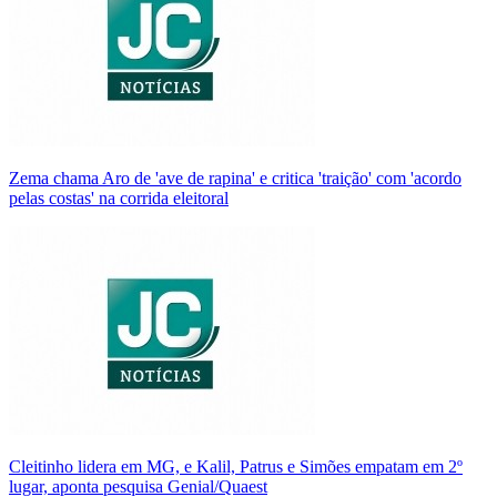
Zema chama Aro de 'ave de rapina' e critica 'traição' com 'acordo
pelas costas' na corrida eleitoral
Cleitinho lidera em MG, e Kalil, Patrus e Simões empatam em 2º
lugar, aponta pesquisa Genial/Quaest