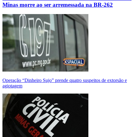
Minas morre ao ser arremessada na BR-262
Operação “Dinheiro Sujo” prende quatro suspeitos de extorsão e
agiotagem