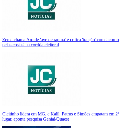
Zema chama Aro de 'ave de rapina' e critica 'traição' com 'acordo
pelas costas' na corrida eleitoral
Cleitinho lidera em MG, e Kalil, Patrus e Simões empatam em 2º
lugar, aponta pesquisa Genial/Quaest