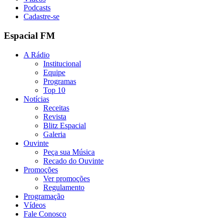
Podcasts
Cadastre-se
Espacial FM
A Rádio
Institucional
Equipe
Programas
Top 10
Notícias
Receitas
Revista
Blitz Espacial
Galeria
Ouvinte
Peça sua Música
Recado do Ouvinte
Promoções
Ver promoções
Regulamento
Programação
Vídeos
Fale Conosco