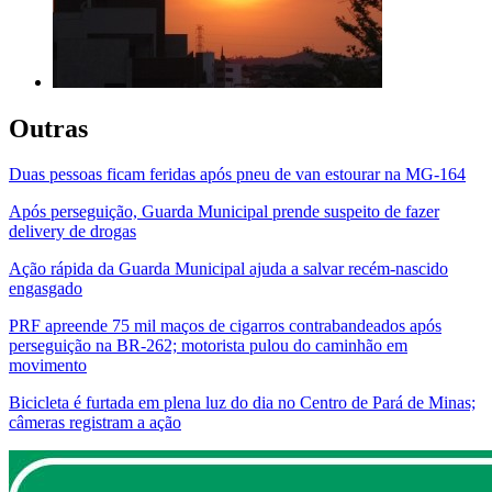
Outras
Duas pessoas ficam feridas após pneu de van estourar na MG-164
Após perseguição, Guarda Municipal prende suspeito de fazer
delivery de drogas
Ação rápida da Guarda Municipal ajuda a salvar recém-nascido
engasgado
PRF apreende 75 mil maços de cigarros contrabandeados após
perseguição na BR-262; motorista pulou do caminhão em
movimento
Bicicleta é furtada em plena luz do dia no Centro de Pará de Minas;
câmeras registram a ação