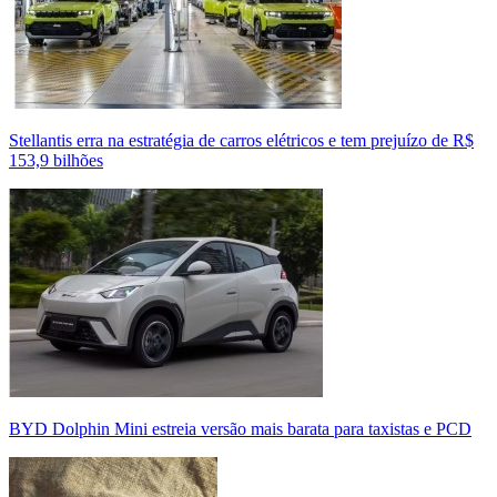
Stellantis erra na estratégia de carros elétricos e tem prejuízo de R$
153,9 bilhões
BYD Dolphin Mini estreia versão mais barata para taxistas e PCD