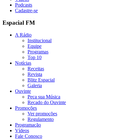
Podcasts
Cadastre-se
Espacial FM
A Rádio
Institucional
Equipe
Programas
Top 10
Notícias
Receitas
Revista
Blitz Espacial
Galeria
Ouvinte
Peça sua Música
Recado do Ouvinte
Promoções
Ver promoções
Regulamento
Programação
Vídeos
Fale Conosco