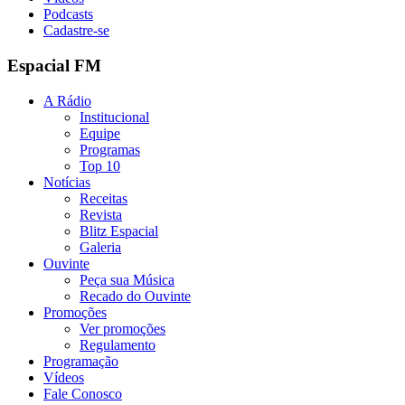
Podcasts
Cadastre-se
Espacial FM
A Rádio
Institucional
Equipe
Programas
Top 10
Notícias
Receitas
Revista
Blitz Espacial
Galeria
Ouvinte
Peça sua Música
Recado do Ouvinte
Promoções
Ver promoções
Regulamento
Programação
Vídeos
Fale Conosco