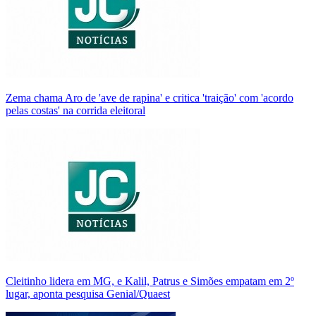
Zema chama Aro de 'ave de rapina' e critica 'traição' com 'acordo
pelas costas' na corrida eleitoral
Cleitinho lidera em MG, e Kalil, Patrus e Simões empatam em 2º
lugar, aponta pesquisa Genial/Quaest