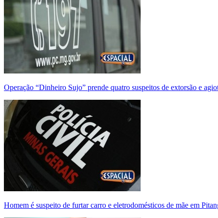
Operação “Dinheiro Sujo” prende quatro suspeitos de extorsão e agi
Homem é suspeito de furtar carro e eletrodomésticos de mãe em Pitan