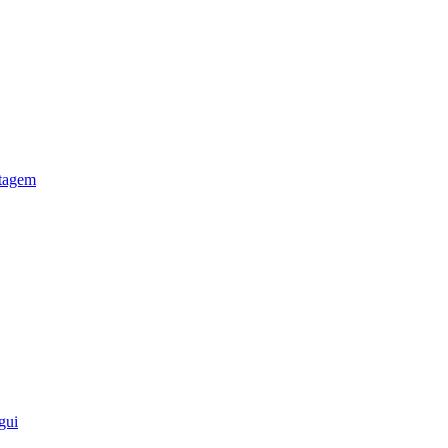
otagem
gui