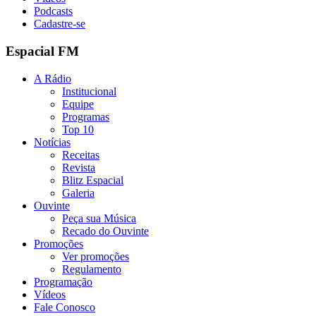
Podcasts
Cadastre-se
Espacial FM
A Rádio
Institucional
Equipe
Programas
Top 10
Notícias
Receitas
Revista
Blitz Espacial
Galeria
Ouvinte
Peça sua Música
Recado do Ouvinte
Promoções
Ver promoções
Regulamento
Programação
Vídeos
Fale Conosco