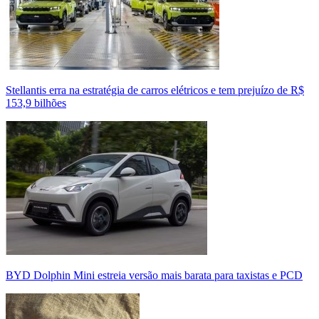
Stellantis erra na estratégia de carros elétricos e tem prejuízo de R$
153,9 bilhões
BYD Dolphin Mini estreia versão mais barata para taxistas e PCD