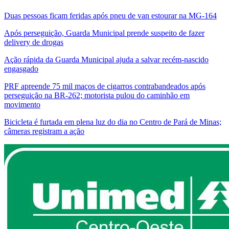
Duas pessoas ficam feridas após pneu de van estourar na MG-164
Após perseguição, Guarda Municipal prende suspeito de fazer
delivery de drogas
Ação rápida da Guarda Municipal ajuda a salvar recém-nascido
engasgado
PRF apreende 75 mil maços de cigarros contrabandeados após
perseguição na BR-262; motorista pulou do caminhão em
movimento
Bicicleta é furtada em plena luz do dia no Centro de Pará de Minas;
câmeras registram a ação