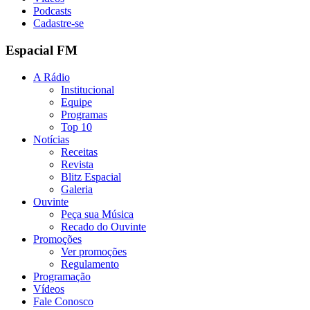
Podcasts
Cadastre-se
Espacial FM
A Rádio
Institucional
Equipe
Programas
Top 10
Notícias
Receitas
Revista
Blitz Espacial
Galeria
Ouvinte
Peça sua Música
Recado do Ouvinte
Promoções
Ver promoções
Regulamento
Programação
Vídeos
Fale Conosco