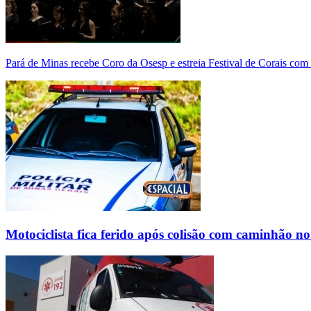
Pará de Minas recebe Coro da Osesp e estreia Festival de Corais com
Motociclista fica ferido após colisão com caminhão n