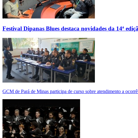
Festival Dipanas Blues destaca novidades da 14ª ediç
GCM de Pará de Minas participa de curso sobre atendimento a ocorrê