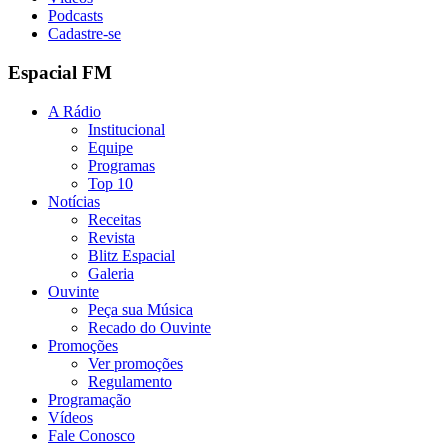
Podcasts
Cadastre-se
Espacial FM
A Rádio
Institucional
Equipe
Programas
Top 10
Notícias
Receitas
Revista
Blitz Espacial
Galeria
Ouvinte
Peça sua Música
Recado do Ouvinte
Promoções
Ver promoções
Regulamento
Programação
Vídeos
Fale Conosco