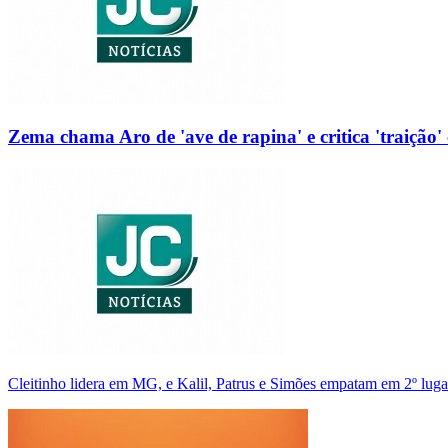
Zema chama Aro de 'ave de rapina' e critica 'traição' 
Cleitinho lidera em MG, e Kalil, Patrus e Simões empatam em 2º luga