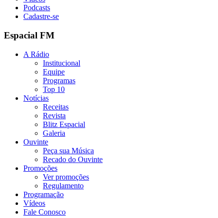
Podcasts
Cadastre-se
Espacial FM
A Rádio
Institucional
Equipe
Programas
Top 10
Notícias
Receitas
Revista
Blitz Espacial
Galeria
Ouvinte
Peça sua Música
Recado do Ouvinte
Promoções
Ver promoções
Regulamento
Programação
Vídeos
Fale Conosco