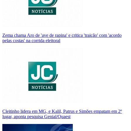
Zema chama Aro de 'ave de rapina' e critica 'traição' com 'acordo
pelas costas' na corrida eleitoral
Cleitinho lidera em MG, e Kalil, Patrus e Simões empatam em 2º
lugar, aponta pesquisa Genial/Quaest