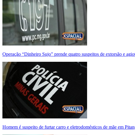
Operação “Dinheiro Sujo” prende quatro suspeitos de extorsão e agi
Homem é suspeito de furtar carro e eletrodomésticos de mãe em Pitan