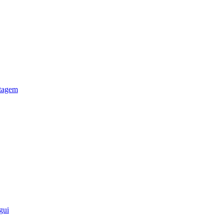
otagem
gui