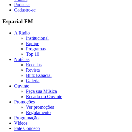
Podcasts
Cadastre-se
Espacial FM
A Rádio
Institucional
Equipe
Programas
Top 10
Notícias
Receitas
Revista
Blitz Espacial
Galeria
Ouvinte
Peça sua Música
Recado do Ouvinte
Promoções
Ver promoções
Regulamento
Programação
Vídeos
Fale Conosco