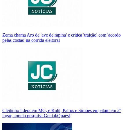
Zema chama Aro de 'ave de rapina' e critica 'traição' com 'acordo
pelas costas' na corrida eleitoral
Cleitinho lidera em MG, e Kalil, Patrus e Simões empatam em 2º
lugar, aponta pesquisa Genial/Quaest