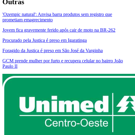
Outras
'Ozempic natural': Anvisa barra produtos sem registro que
prometiam emagrecimento
Jovem fica gravemente ferido após cair de moto na BR-262
Procurado pela Justiça é preso em Igaratinga
Foragido da Justiça é preso em São José da Varginha
GCM prende mulher por furto e recupera celular no bairro João
Paulo II