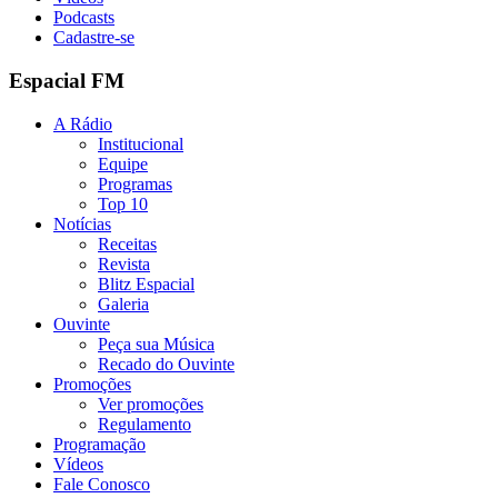
Podcasts
Cadastre-se
Espacial FM
A Rádio
Institucional
Equipe
Programas
Top 10
Notícias
Receitas
Revista
Blitz Espacial
Galeria
Ouvinte
Peça sua Música
Recado do Ouvinte
Promoções
Ver promoções
Regulamento
Programação
Vídeos
Fale Conosco