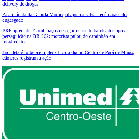
delivery de drogas
Ação rápida da Guarda Municipal ajuda a salvar recém-nascido
engasgado
PRF apreende 75 mil maços de cigarros contrabandeados após
perseguição na BR-262; motorista pulou do caminhão em
movimento
Bicicleta é furtada em plena luz do dia no Centro de Pará de Minas;
câmeras registram a ação