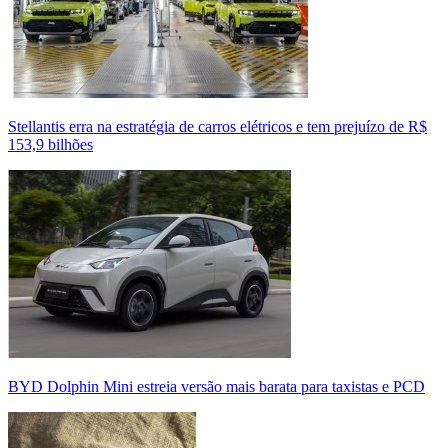
Stellantis erra na estratégia de carros elétricos e tem prejuízo de R$
153,9 bilhões
BYD Dolphin Mini estreia versão mais barata para taxistas e PCD