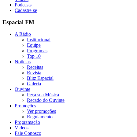
Podcasts
Cadastre-se
Espacial FM
A Rádio
Institucional
Equipe
Programas
Top 10
Notícias
Receitas
Revista
Blitz Espacial
Galeria
Ouvinte
Peça sua Música
Recado do Ouvinte
Promoções
Ver promoções
Regulamento
Programação
Vídeos
Fale Conosco