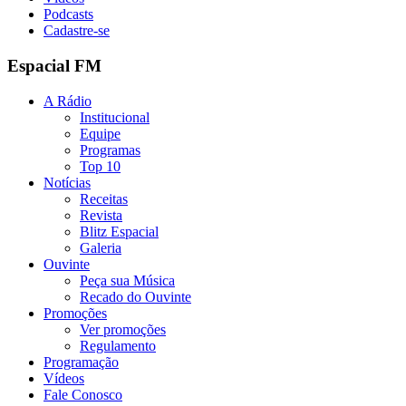
Podcasts
Cadastre-se
Espacial FM
A Rádio
Institucional
Equipe
Programas
Top 10
Notícias
Receitas
Revista
Blitz Espacial
Galeria
Ouvinte
Peça sua Música
Recado do Ouvinte
Promoções
Ver promoções
Regulamento
Programação
Vídeos
Fale Conosco