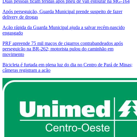
Duas pessoas ficam feridas após pneu de van estourar na MG-164
Após perseguição, Guarda Municipal prende suspeito de fazer
delivery de drogas
Ação rápida da Guarda Municipal ajuda a salvar recém-nascido
engasgado
PRF apreende 75 mil maços de cigarros contrabandeados após
perseguição na BR-262; motorista pulou do caminhão em
movimento
Bicicleta é furtada em plena luz do dia no Centro de Pará de Minas;
câmeras registram a ação