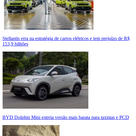
Stellantis erra na estratégia de carros elétricos e tem prejuízo de R$
153,9 bilhões
BYD Dolphin Mini estreia versão mais barata para taxistas e PCD