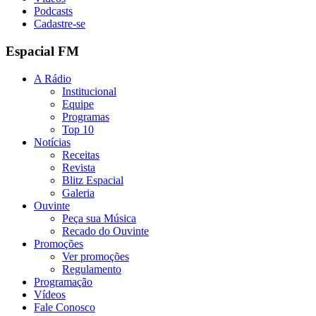
Podcasts
Cadastre-se
Espacial FM
A Rádio
Institucional
Equipe
Programas
Top 10
Notícias
Receitas
Revista
Blitz Espacial
Galeria
Ouvinte
Peça sua Música
Recado do Ouvinte
Promoções
Ver promoções
Regulamento
Programação
Vídeos
Fale Conosco