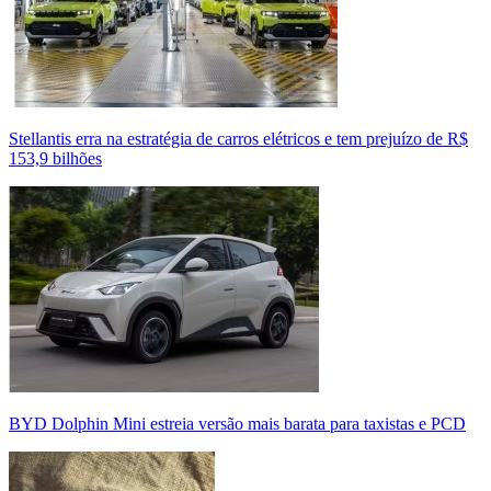
Stellantis erra na estratégia de carros elétricos e tem prejuízo de R$
153,9 bilhões
BYD Dolphin Mini estreia versão mais barata para taxistas e PCD