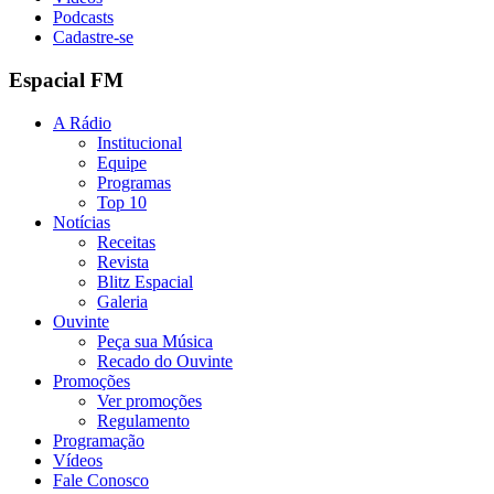
Podcasts
Cadastre-se
Espacial FM
A Rádio
Institucional
Equipe
Programas
Top 10
Notícias
Receitas
Revista
Blitz Espacial
Galeria
Ouvinte
Peça sua Música
Recado do Ouvinte
Promoções
Ver promoções
Regulamento
Programação
Vídeos
Fale Conosco