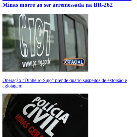
Minas morre ao ser arremessada na BR-262
Operação “Dinheiro Sujo” prende quatro suspeitos de extorsão e
agiotagem