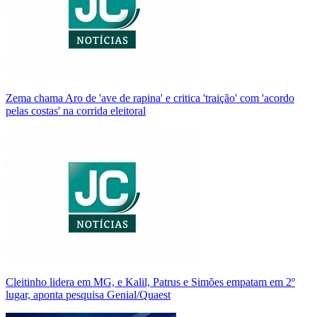
Zema chama Aro de 'ave de rapina' e critica 'traição' com 'acordo
pelas costas' na corrida eleitoral
Cleitinho lidera em MG, e Kalil, Patrus e Simões empatam em 2º
lugar, aponta pesquisa Genial/Quaest