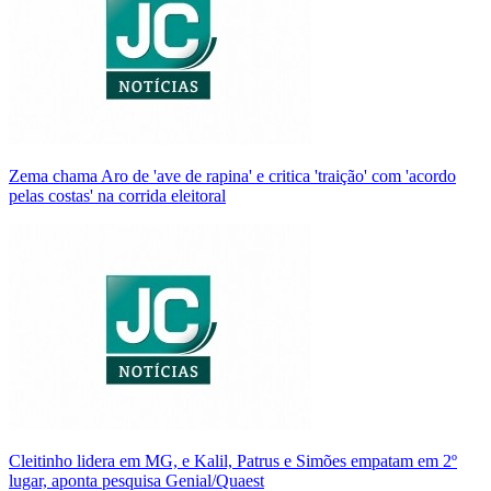
Zema chama Aro de 'ave de rapina' e critica 'traição' com 'acordo
pelas costas' na corrida eleitoral
Cleitinho lidera em MG, e Kalil, Patrus e Simões empatam em 2º
lugar, aponta pesquisa Genial/Quaest