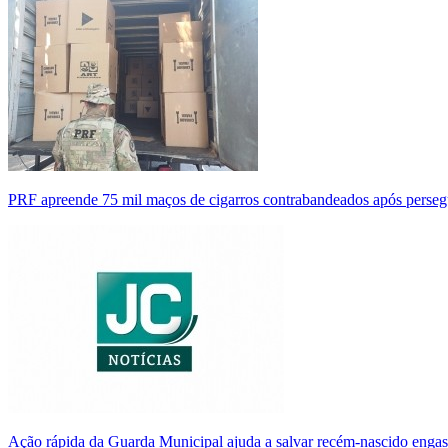
PRF apreende 75 mil maços de cigarros contrabandeados após perse
Ação rápida da Guarda Municipal ajuda a salvar recém-nascido enga