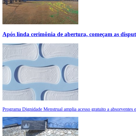
Após linda cerimônia de abertura, começam as disp
Programa Dignidade Menstrual amplia acesso gratuito a absorventes 