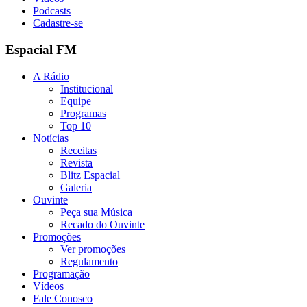
Podcasts
Cadastre-se
Espacial FM
A Rádio
Institucional
Equipe
Programas
Top 10
Notícias
Receitas
Revista
Blitz Espacial
Galeria
Ouvinte
Peça sua Música
Recado do Ouvinte
Promoções
Ver promoções
Regulamento
Programação
Vídeos
Fale Conosco