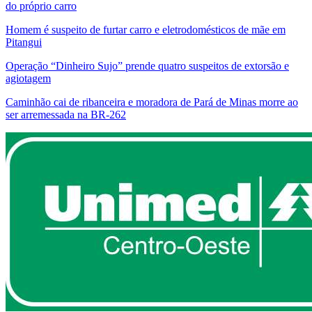
do próprio carro
Homem é suspeito de furtar carro e eletrodomésticos de mãe em
Pitangui
Operação “Dinheiro Sujo” prende quatro suspeitos de extorsão e
agiotagem
Caminhão cai de ribanceira e moradora de Pará de Minas morre ao
ser arremessada na BR-262