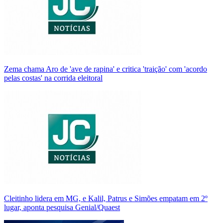
Zema chama Aro de 'ave de rapina' e critica 'traição' com 'acordo
pelas costas' na corrida eleitoral
Cleitinho lidera em MG, e Kalil, Patrus e Simões empatam em 2º
lugar, aponta pesquisa Genial/Quaest