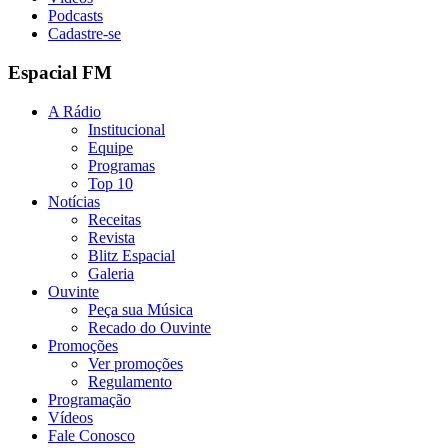
Podcasts
Cadastre-se
Espacial FM
A Rádio
Institucional
Equipe
Programas
Top 10
Notícias
Receitas
Revista
Blitz Espacial
Galeria
Ouvinte
Peça sua Música
Recado do Ouvinte
Promoções
Ver promoções
Regulamento
Programação
Vídeos
Fale Conosco