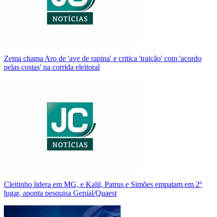
Zema chama Aro de 'ave de rapina' e critica 'traição' com 'acordo
pelas costas' na corrida eleitoral
Cleitinho lidera em MG, e Kalil, Patrus e Simões empatam em 2º
lugar, aponta pesquisa Genial/Quaest