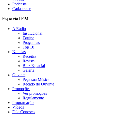
Podcasts
Cadastre-se
Espacial FM
A Rádio
Institucional
Equipe
Programas
Top 10
Notícias
Receitas
Revista
Blitz Espacial
Galeria
Ouvinte
Peça sua Música
Recado do Ouvinte
Promoções
Ver promoções
Regulamento
Programação
Vídeos
Fale Conosco