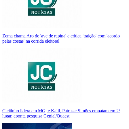
Zema chama Aro de 'ave de rapina' e critica 'traição' com 'acordo
pelas costas' na corrida eleitoral
Cleitinho lidera em MG, e Kalil, Patrus e Simões empatam em 2º
lugar, aponta pesquisa Genial/Quaest