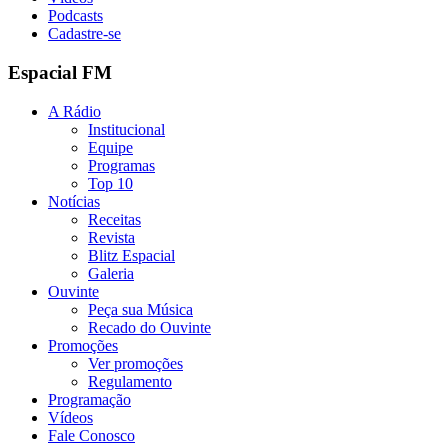
Podcasts
Cadastre-se
Espacial FM
A Rádio
Institucional
Equipe
Programas
Top 10
Notícias
Receitas
Revista
Blitz Espacial
Galeria
Ouvinte
Peça sua Música
Recado do Ouvinte
Promoções
Ver promoções
Regulamento
Programação
Vídeos
Fale Conosco