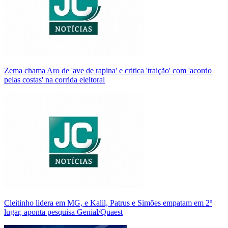
Zema chama Aro de 'ave de rapina' e critica 'traição' com 'acordo
pelas costas' na corrida eleitoral
Cleitinho lidera em MG, e Kalil, Patrus e Simões empatam em 2º
lugar, aponta pesquisa Genial/Quaest