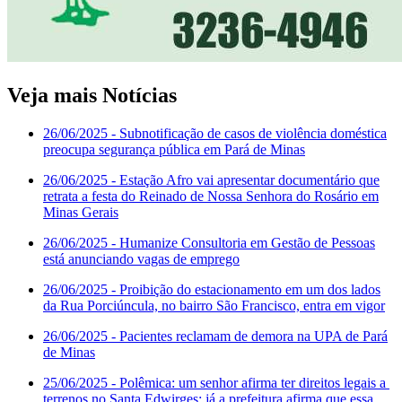
Veja mais Notícias
26/06/2025
- Subnotificação de casos de violência doméstica
preocupa segurança pública em Pará de Minas
26/06/2025
- Estação Afro vai apresentar documentário que
retrata a festa do Reinado de Nossa Senhora do Rosário em
Minas Gerais
26/06/2025
- Humanize Consultoria em Gestão de Pessoas
está anunciando vagas de emprego
26/06/2025
- Proibição do estacionamento em um dos lados
da Rua Porciúncula, no bairro São Francisco, entra em vigor
26/06/2025
- Pacientes reclamam de demora na UPA de Pará
de Minas
25/06/2025
- Polêmica: um senhor afirma ter direitos legais a
terrenos no Santa Edwirges; já a prefeitura afirma que essa