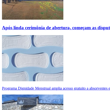
Após linda cerimônia de abertura, começam as disp
Programa Dignidade Menstrual amplia acesso gratuito a absorventes 