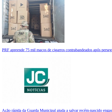
PRF apreende 75 mil maços de cigarros contrabandeados após perse
Ação rápida da Guarda Municipal ajuda a salvar recém-nascido enga