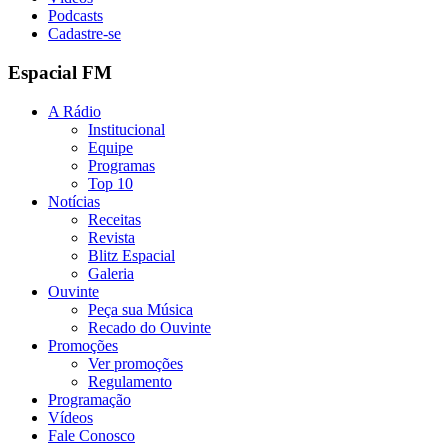
Podcasts
Cadastre-se
Espacial FM
A Rádio
Institucional
Equipe
Programas
Top 10
Notícias
Receitas
Revista
Blitz Espacial
Galeria
Ouvinte
Peça sua Música
Recado do Ouvinte
Promoções
Ver promoções
Regulamento
Programação
Vídeos
Fale Conosco