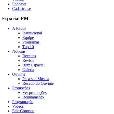
Podcasts
Cadastre-se
Espacial FM
A Rádio
Institucional
Equipe
Programas
Top 10
Notícias
Receitas
Revista
Blitz Espacial
Galeria
Ouvinte
Peça sua Música
Recado do Ouvinte
Promoções
Ver promoções
Regulamento
Programação
Vídeos
Fale Conosco