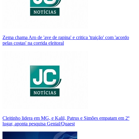
Zema chama Aro de 'ave de rapina' e critica 'traição' com 'acordo
pelas costas' na corrida eleitoral
Cleitinho lidera em MG, e Kalil, Patrus e Simões empatam em 2º
lugar, aponta pesquisa Genial/Quaest