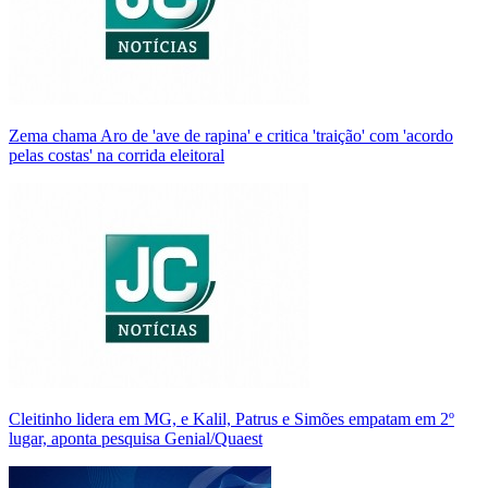
Zema chama Aro de 'ave de rapina' e critica 'traição' com 'acordo
pelas costas' na corrida eleitoral
Cleitinho lidera em MG, e Kalil, Patrus e Simões empatam em 2º
lugar, aponta pesquisa Genial/Quaest