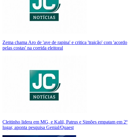
Zema chama Aro de 'ave de rapina' e critica 'traição' com 'acordo
pelas costas' na corrida eleitoral
Cleitinho lidera em MG, e Kalil, Patrus e Simões empatam em 2º
lugar, aponta pesquisa Genial/Quaest