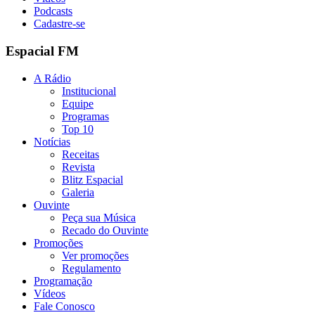
Podcasts
Cadastre-se
Espacial FM
A Rádio
Institucional
Equipe
Programas
Top 10
Notícias
Receitas
Revista
Blitz Espacial
Galeria
Ouvinte
Peça sua Música
Recado do Ouvinte
Promoções
Ver promoções
Regulamento
Programação
Vídeos
Fale Conosco