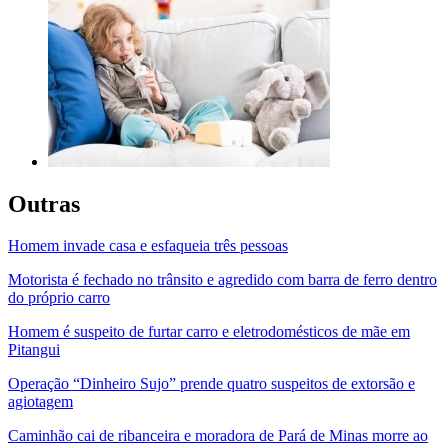
Outras
Homem invade casa e esfaqueia três pessoas
Motorista é fechado no trânsito e agredido com barra de ferro dentro
do próprio carro
Homem é suspeito de furtar carro e eletrodomésticos de mãe em
Pitangui
Operação “Dinheiro Sujo” prende quatro suspeitos de extorsão e
agiotagem
Caminhão cai de ribanceira e moradora de Pará de Minas morre ao