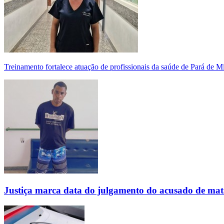
Treinamento fortalece atuação de profissionais da saúde de Pará de 
Justiça marca data do julgamento do acusado de mat