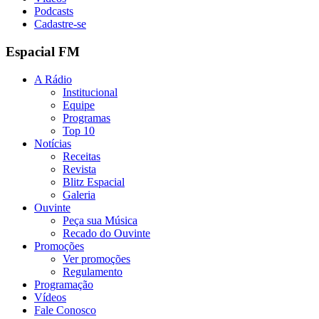
Podcasts
Cadastre-se
Espacial FM
A Rádio
Institucional
Equipe
Programas
Top 10
Notícias
Receitas
Revista
Blitz Espacial
Galeria
Ouvinte
Peça sua Música
Recado do Ouvinte
Promoções
Ver promoções
Regulamento
Programação
Vídeos
Fale Conosco