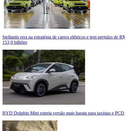
Stellantis erra na estratégia de carros elétricos e tem prejuízo de R$
153,9 bilhões
BYD Dolphin Mini estreia versão mais barata para taxistas e PCD