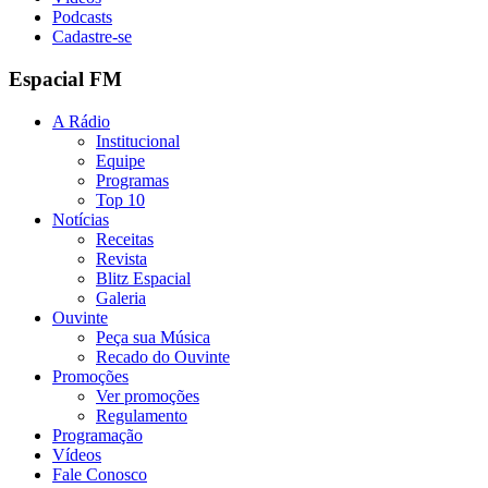
Podcasts
Cadastre-se
Espacial FM
A Rádio
Institucional
Equipe
Programas
Top 10
Notícias
Receitas
Revista
Blitz Espacial
Galeria
Ouvinte
Peça sua Música
Recado do Ouvinte
Promoções
Ver promoções
Regulamento
Programação
Vídeos
Fale Conosco