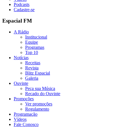
Podcasts
Cadastre-se
Espacial FM
A Rádio
Institucional
Equipe
Programas
Top 10
Notícias
Receitas
Revista
Blitz Espacial
Galeria
Ouvinte
Peça sua Música
Recado do Ouvinte
Promoções
Ver promoções
Regulamento
Programação
Vídeos
Fale Conosco