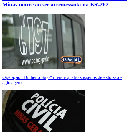
Minas morre ao ser arremessada na BR-262
Operação “Dinheiro Sujo” prende quatro suspeitos de extorsão e
agiotagem