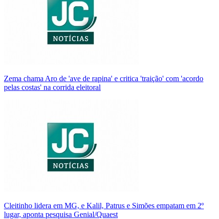
Zema chama Aro de 'ave de rapina' e critica 'traição' com 'acordo
pelas costas' na corrida eleitoral
Cleitinho lidera em MG, e Kalil, Patrus e Simões empatam em 2º
lugar, aponta pesquisa Genial/Quaest