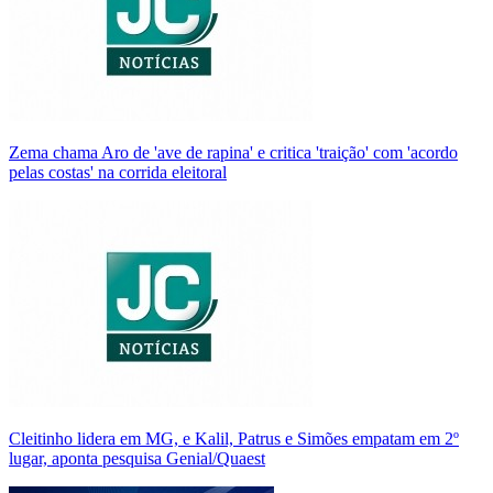
Zema chama Aro de 'ave de rapina' e critica 'traição' com 'acordo
pelas costas' na corrida eleitoral
Cleitinho lidera em MG, e Kalil, Patrus e Simões empatam em 2º
lugar, aponta pesquisa Genial/Quaest