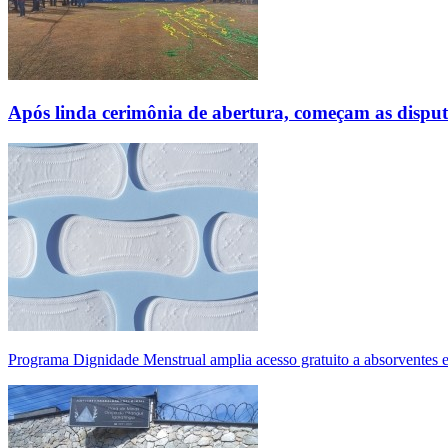
Após linda cerimônia de abertura, começam as disp
Programa Dignidade Menstrual amplia acesso gratuito a absorventes 