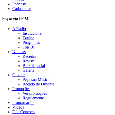
Podcasts
Cadastre-se
Espacial FM
A Rádio
Institucional
Equipe
Programas
Top 10
Notícias
Receitas
Revista
Blitz Espacial
Galeria
Ouvinte
Peça sua Música
Recado do Ouvinte
Promoções
Ver promoções
Regulamento
Programação
Vídeos
Fale Conosco