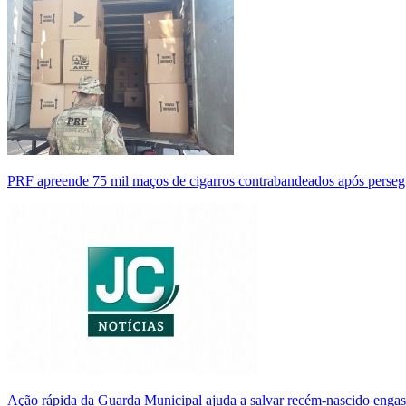
PRF apreende 75 mil maços de cigarros contrabandeados após perse
Ação rápida da Guarda Municipal ajuda a salvar recém-nascido enga