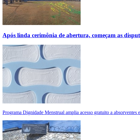
Após linda cerimônia de abertura, começam as disp
Programa Dignidade Menstrual amplia acesso gratuito a absorventes 