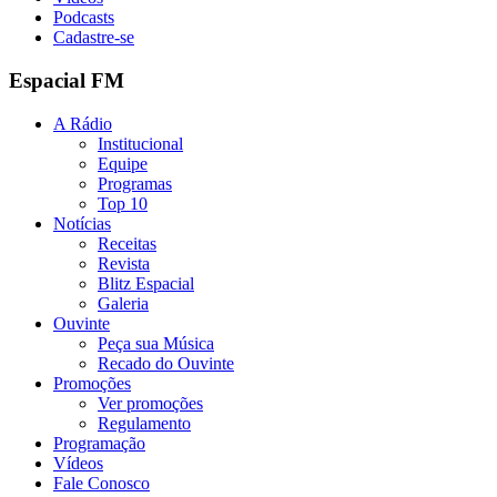
Podcasts
Cadastre-se
Espacial FM
A Rádio
Institucional
Equipe
Programas
Top 10
Notícias
Receitas
Revista
Blitz Espacial
Galeria
Ouvinte
Peça sua Música
Recado do Ouvinte
Promoções
Ver promoções
Regulamento
Programação
Vídeos
Fale Conosco