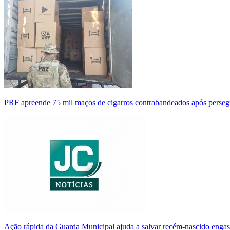
PRF apreende 75 mil maços de cigarros contrabandeados após perse
Ação rápida da Guarda Municipal ajuda a salvar recém-nascido enga