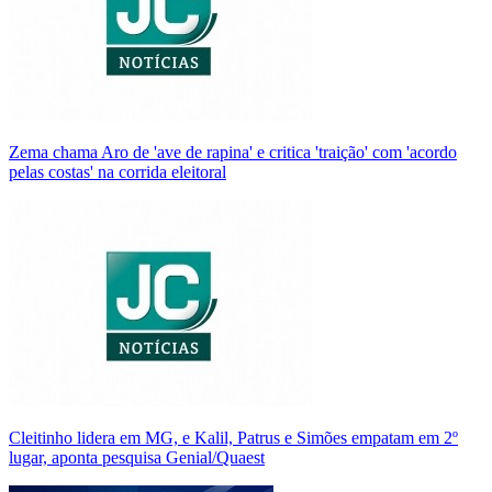
Zema chama Aro de 'ave de rapina' e critica 'traição' com 'acordo
pelas costas' na corrida eleitoral
Cleitinho lidera em MG, e Kalil, Patrus e Simões empatam em 2º
lugar, aponta pesquisa Genial/Quaest