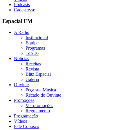
Podcasts
Cadastre-se
Espacial FM
A Rádio
Institucional
Equipe
Programas
Top 10
Notícias
Receitas
Revista
Blitz Espacial
Galeria
Ouvinte
Peça sua Música
Recado do Ouvinte
Promoções
Ver promoções
Regulamento
Programação
Vídeos
Fale Conosco