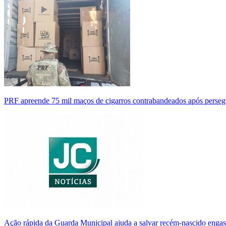
PRF apreende 75 mil maços de cigarros contrabandeados após perse
Ação rápida da Guarda Municipal ajuda a salvar recém-nascido enga