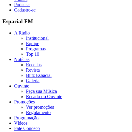
Podcasts
Cadastre-se
Espacial FM
A Rádio
Institucional
Equipe
Programas
Top 10
Notícias
Receitas
Revista
Blitz Espacial
Galeria
Ouvinte
Peça sua Música
Recado do Ouvinte
Promoções
Ver promoções
Regulamento
Programação
Vídeos
Fale Conosco