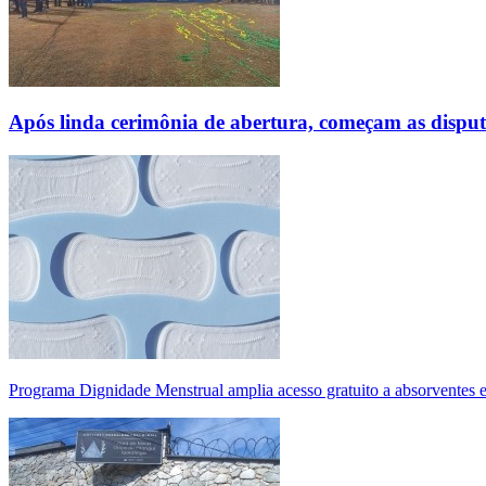
Após linda cerimônia de abertura, começam as disp
Programa Dignidade Menstrual amplia acesso gratuito a absorventes 