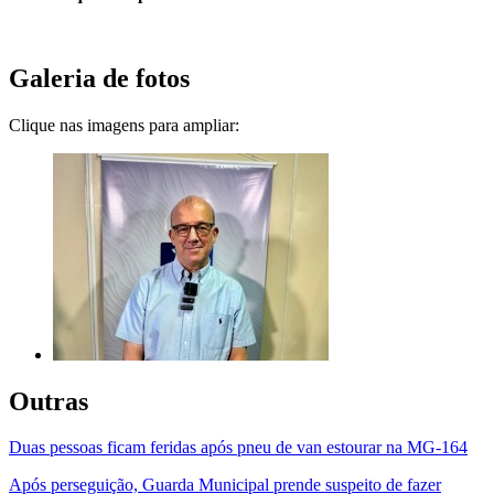
Galeria de fotos
Clique nas imagens para ampliar:
Outras
Duas pessoas ficam feridas após pneu de van estourar na MG-164
Após perseguição, Guarda Municipal prende suspeito de fazer