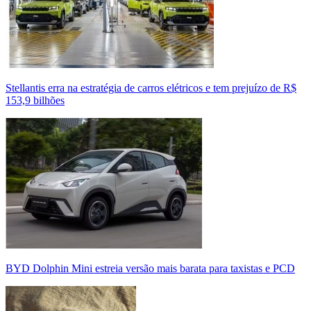
Stellantis erra na estratégia de carros elétricos e tem prejuízo de R$
153,9 bilhões
BYD Dolphin Mini estreia versão mais barata para taxistas e PCD