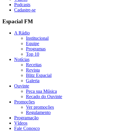
Podcasts
Cadastre-se
Espacial FM
A Rádio
Institucional
Equipe
Programas
Top 10
Notícias
Receitas
Revista
Blitz Espacial
Galeria
Ouvinte
Peça sua Música
Recado do Ouvinte
Promoções
Ver promoções
Regulamento
Programação
Vídeos
Fale Conosco