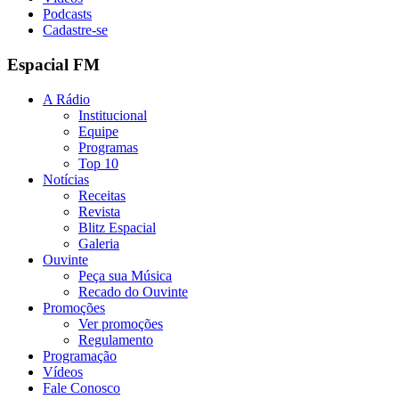
Podcasts
Cadastre-se
Espacial FM
A Rádio
Institucional
Equipe
Programas
Top 10
Notícias
Receitas
Revista
Blitz Espacial
Galeria
Ouvinte
Peça sua Música
Recado do Ouvinte
Promoções
Ver promoções
Regulamento
Programação
Vídeos
Fale Conosco