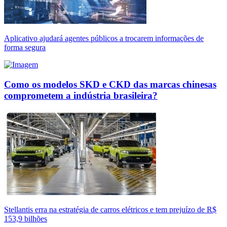
Aplicativo ajudará agentes públicos a trocarem informações de
forma segura
Como os modelos SKD e CKD das marcas chinesas
comprometem a indústria brasileira?
Stellantis erra na estratégia de carros elétricos e tem prejuízo de R$
153,9 bilhões