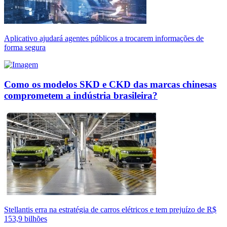
Aplicativo ajudará agentes públicos a trocarem informações de
forma segura
Como os modelos SKD e CKD das marcas chinesas
comprometem a indústria brasileira?
Stellantis erra na estratégia de carros elétricos e tem prejuízo de R$
153,9 bilhões