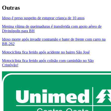
Outras
Idoso é preso suspeito de estuprar criança de 10 anos
Menina vítima de queimaduras é transferida com apoio aéreo de
Divinópolis para BH
Idoso morre após invadir contramão e bater de frente com carro na
BR-262
Motociclista fica ferido após acidente no bairro São José
Motociclista fica ferido após colisão com caminhão no São
Cristóvão!