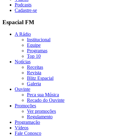
Podcasts
Cadastre-se
Espacial FM
A Rádio
Institucional
Equipe
Programas
Top 10
Notícias
Receitas
Revista
Blitz Espacial
Galeria
Ouvinte
Peça sua Música
Recado do Ouvinte
Promoções
Ver promoções
Regulamento
Programação
Vídeos
Fale Conosco