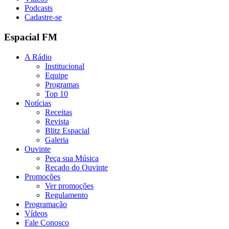
Podcasts
Cadastre-se
Espacial FM
A Rádio
Institucional
Equipe
Programas
Top 10
Notícias
Receitas
Revista
Blitz Espacial
Galeria
Ouvinte
Peça sua Música
Recado do Ouvinte
Promoções
Ver promoções
Regulamento
Programação
Vídeos
Fale Conosco