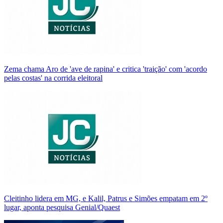
Zema chama Aro de 'ave de rapina' e critica 'traição' com 'acordo
pelas costas' na corrida eleitoral
Cleitinho lidera em MG, e Kalil, Patrus e Simões empatam em 2º
lugar, aponta pesquisa Genial/Quaest