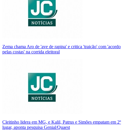
Zema chama Aro de 'ave de rapina' e critica 'traição' com 'acordo
pelas costas' na corrida eleitoral
Cleitinho lidera em MG, e Kalil, Patrus e Simões empatam em 2º
lugar, aponta pesquisa Genial/Quaest