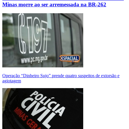
Minas morre ao ser arremessada na BR-262
Operação “Dinheiro Sujo” prende quatro suspeitos de extorsão e
agiotagem