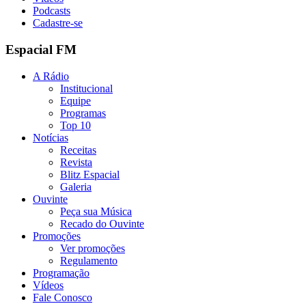
Podcasts
Cadastre-se
Espacial FM
A Rádio
Institucional
Equipe
Programas
Top 10
Notícias
Receitas
Revista
Blitz Espacial
Galeria
Ouvinte
Peça sua Música
Recado do Ouvinte
Promoções
Ver promoções
Regulamento
Programação
Vídeos
Fale Conosco