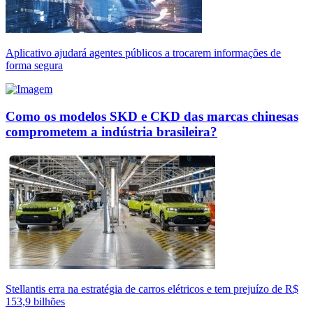
Aplicativo ajudará agentes públicos a trocarem informações de
forma segura
Como os modelos SKD e CKD das marcas chinesas
comprometem a indústria brasileira?
Stellantis erra na estratégia de carros elétricos e tem prejuízo de R$
153,9 bilhões