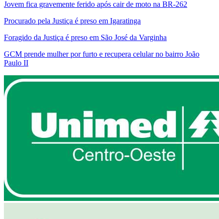
Jovem fica gravemente ferido após cair de moto na BR-262
Procurado pela Justiça é preso em Igaratinga
Foragido da Justiça é preso em São José da Varginha
GCM prende mulher por furto e recupera celular no bairro João
Paulo II