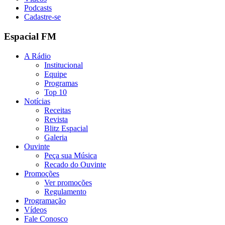
Podcasts
Cadastre-se
Espacial FM
A Rádio
Institucional
Equipe
Programas
Top 10
Notícias
Receitas
Revista
Blitz Espacial
Galeria
Ouvinte
Peça sua Música
Recado do Ouvinte
Promoções
Ver promoções
Regulamento
Programação
Vídeos
Fale Conosco