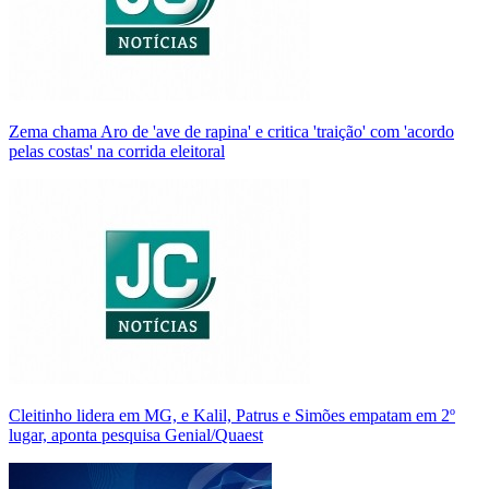
Zema chama Aro de 'ave de rapina' e critica 'traição' com 'acordo
pelas costas' na corrida eleitoral
Cleitinho lidera em MG, e Kalil, Patrus e Simões empatam em 2º
lugar, aponta pesquisa Genial/Quaest