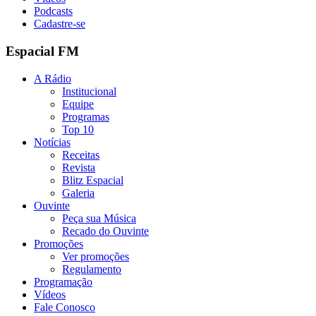
Podcasts
Cadastre-se
Espacial FM
A Rádio
Institucional
Equipe
Programas
Top 10
Notícias
Receitas
Revista
Blitz Espacial
Galeria
Ouvinte
Peça sua Música
Recado do Ouvinte
Promoções
Ver promoções
Regulamento
Programação
Vídeos
Fale Conosco