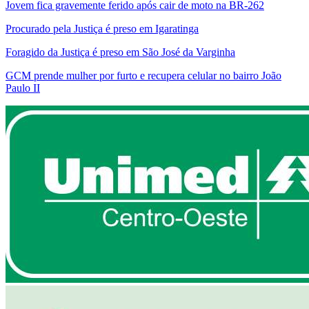
Jovem fica gravemente ferido após cair de moto na BR-262
Procurado pela Justiça é preso em Igaratinga
Foragido da Justiça é preso em São José da Varginha
GCM prende mulher por furto e recupera celular no bairro João
Paulo II