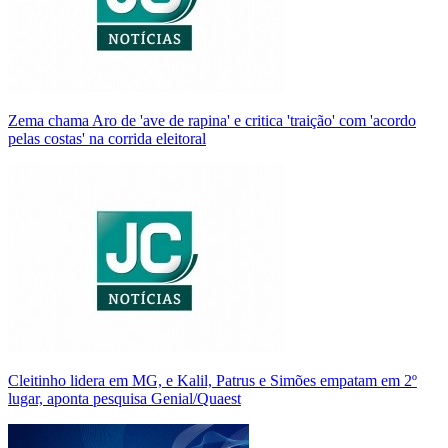
Zema chama Aro de 'ave de rapina' e critica 'traição' com 'acordo
pelas costas' na corrida eleitoral
Cleitinho lidera em MG, e Kalil, Patrus e Simões empatam em 2º
lugar, aponta pesquisa Genial/Quaest