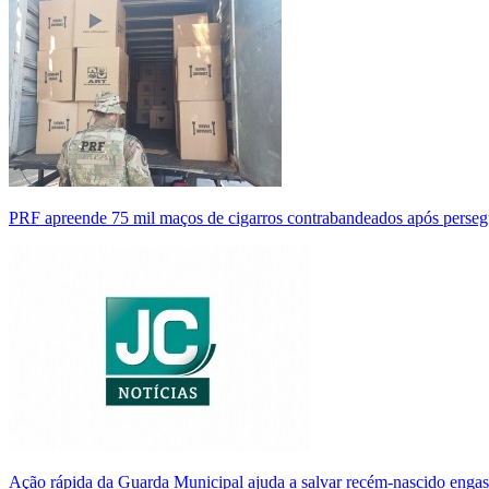
PRF apreende 75 mil maços de cigarros contrabandeados após perse
Ação rápida da Guarda Municipal ajuda a salvar recém-nascido enga