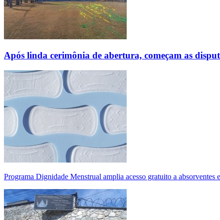
Após linda cerimônia de abertura, começam as disp
Programa Dignidade Menstrual amplia acesso gratuito a absorventes 