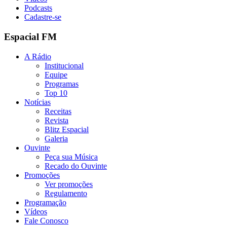
Podcasts
Cadastre-se
Espacial FM
A Rádio
Institucional
Equipe
Programas
Top 10
Notícias
Receitas
Revista
Blitz Espacial
Galeria
Ouvinte
Peça sua Música
Recado do Ouvinte
Promoções
Ver promoções
Regulamento
Programação
Vídeos
Fale Conosco