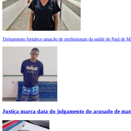
Treinamento fortalece atuação de profissionais da saúde de Pará de 
Justiça marca data do julgamento do acusado de mat