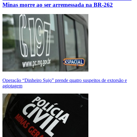
Minas morre ao ser arremessada na BR-262
Operação “Dinheiro Sujo” prende quatro suspeitos de extorsão e
agiotagem