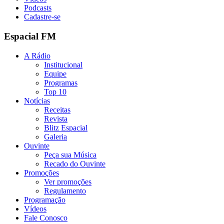
Podcasts
Cadastre-se
Espacial FM
A Rádio
Institucional
Equipe
Programas
Top 10
Notícias
Receitas
Revista
Blitz Espacial
Galeria
Ouvinte
Peça sua Música
Recado do Ouvinte
Promoções
Ver promoções
Regulamento
Programação
Vídeos
Fale Conosco