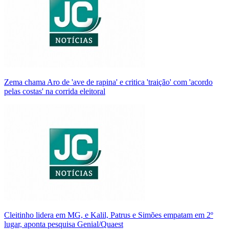
Zema chama Aro de 'ave de rapina' e critica 'traição' com 'acordo
pelas costas' na corrida eleitoral
Cleitinho lidera em MG, e Kalil, Patrus e Simões empatam em 2º
lugar, aponta pesquisa Genial/Quaest