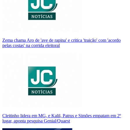
Zema chama Aro de 'ave de rapina' e critica 'traição' com 'acordo
pelas costas' na corrida eleitoral
Cleitinho lidera em MG, e Kalil, Patrus e Simões empatam em 2º
lugar, aponta pesquisa Genial/Quaest