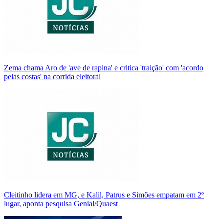
Zema chama Aro de 'ave de rapina' e critica 'traição' com 'acordo
pelas costas' na corrida eleitoral
Cleitinho lidera em MG, e Kalil, Patrus e Simões empatam em 2º
lugar, aponta pesquisa Genial/Quaest