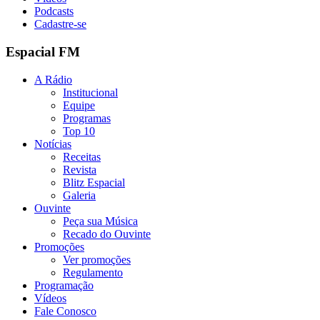
Podcasts
Cadastre-se
Espacial FM
A Rádio
Institucional
Equipe
Programas
Top 10
Notícias
Receitas
Revista
Blitz Espacial
Galeria
Ouvinte
Peça sua Música
Recado do Ouvinte
Promoções
Ver promoções
Regulamento
Programação
Vídeos
Fale Conosco