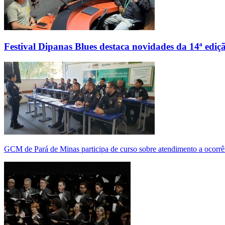
Festival Dipanas Blues destaca novidades da 14ª ediç
GCM de Pará de Minas participa de curso sobre atendimento a ocorrê