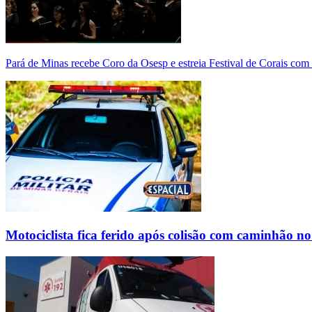
Pará de Minas recebe Coro da Osesp e estreia Festival de Corais com
Motociclista fica ferido após colisão com caminhão n