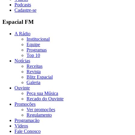
Podcasts
Cadastre-se
Espacial FM
A Rádio
Institucional
Equipe
Programas
Top 10
Notícias
Receitas
Revista
Blitz Espacial
Galeria
Ouvinte
Peça sua Música
Recado do Ouvinte
Promoções
Ver promoções
Regulamento
Programação
Vídeos
Fale Conosco