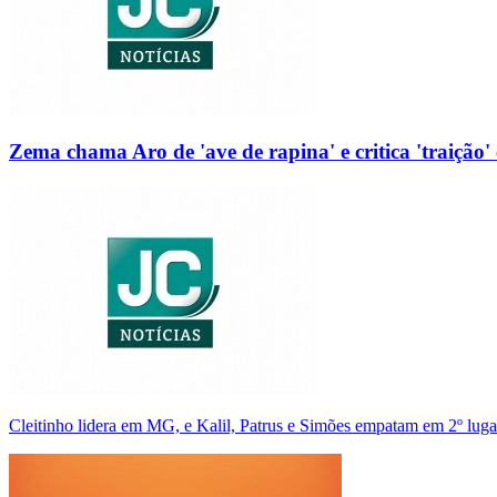
Zema chama Aro de 'ave de rapina' e critica 'traição' 
Cleitinho lidera em MG, e Kalil, Patrus e Simões empatam em 2º luga