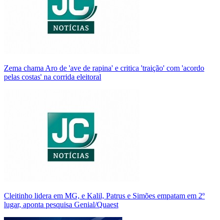
Zema chama Aro de 'ave de rapina' e critica 'traição' com 'acordo
pelas costas' na corrida eleitoral
Cleitinho lidera em MG, e Kalil, Patrus e Simões empatam em 2º
lugar, aponta pesquisa Genial/Quaest