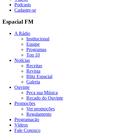
Podcasts
Cadastre-se
Espacial FM
A Rádio
Institucional
Equipe
Programas
Top 10
Notícias
Receitas
Revista
Blitz Espacial
Galeria
Ouvinte
Peça sua Música
Recado do Ouvinte
Promoções
Ver promoções
Regulamento
Programação
Vídeos
Fale Conosco