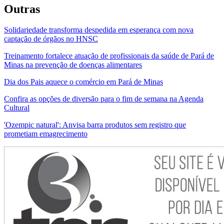
Outras
Solidariedade transforma despedida em esperança com nova
captação de órgãos no HNSC
Treinamento fortalece atuação de profissionais da saúde de Pará de
Minas na prevenção de doenças alimentares
Dia dos Pais aquece o comércio em Pará de Minas
Confira as opções de diversão para o fim de semana na Agenda
Cultural
'Ozempic natural': Anvisa barra produtos sem registro que
prometiam emagrecimento