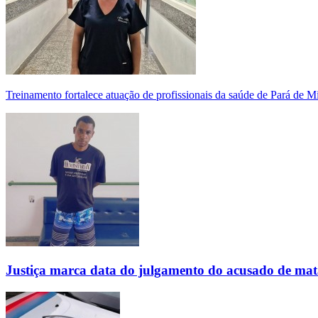
Treinamento fortalece atuação de profissionais da saúde de Pará de 
Justiça marca data do julgamento do acusado de mat