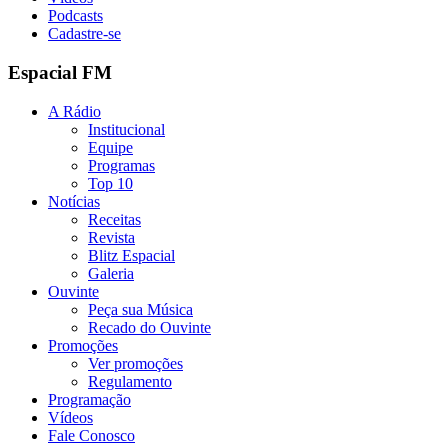
Podcasts
Cadastre-se
Espacial FM
A Rádio
Institucional
Equipe
Programas
Top 10
Notícias
Receitas
Revista
Blitz Espacial
Galeria
Ouvinte
Peça sua Música
Recado do Ouvinte
Promoções
Ver promoções
Regulamento
Programação
Vídeos
Fale Conosco