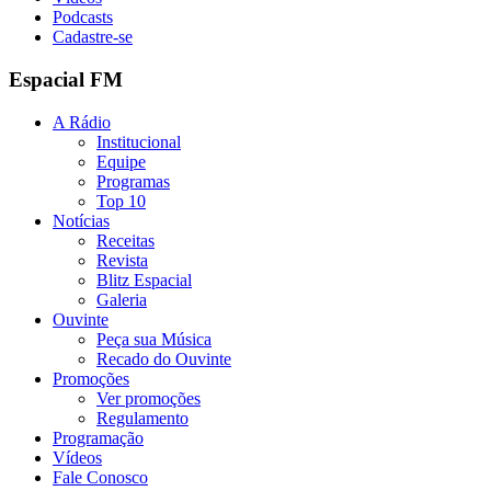
Podcasts
Cadastre-se
Espacial FM
A Rádio
Institucional
Equipe
Programas
Top 10
Notícias
Receitas
Revista
Blitz Espacial
Galeria
Ouvinte
Peça sua Música
Recado do Ouvinte
Promoções
Ver promoções
Regulamento
Programação
Vídeos
Fale Conosco