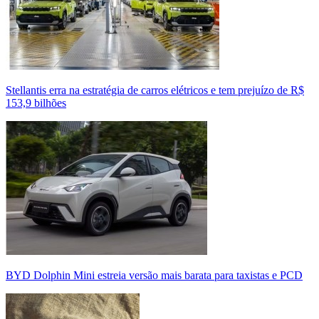
Stellantis erra na estratégia de carros elétricos e tem prejuízo de R$
153,9 bilhões
BYD Dolphin Mini estreia versão mais barata para taxistas e PCD