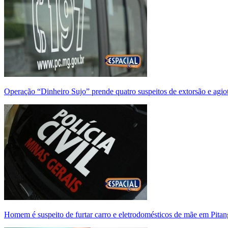
Operação “Dinheiro Sujo” prende quatro suspeitos de extorsão e agi
Homem é suspeito de furtar carro e eletrodomésticos de mãe em Pitan