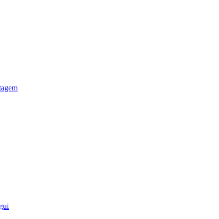
otagem
gui