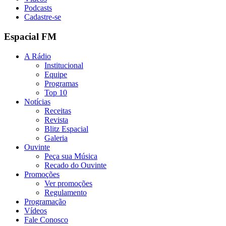
Podcasts
Cadastre-se
Espacial FM
A Rádio
Institucional
Equipe
Programas
Top 10
Notícias
Receitas
Revista
Blitz Espacial
Galeria
Ouvinte
Peça sua Música
Recado do Ouvinte
Promoções
Ver promoções
Regulamento
Programação
Vídeos
Fale Conosco