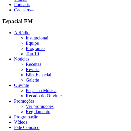
Podcasts
Cadastre-se
Espacial FM
A Rádio
Institucional
Equipe
Programas
Top 10
Notícias
Receitas
Revista
Blitz Espacial
Galeria
Ouvinte
Peça sua Música
Recado do Ouvinte
Promoções
Ver promoções
Regulamento
Programação
Vídeos
Fale Conosco