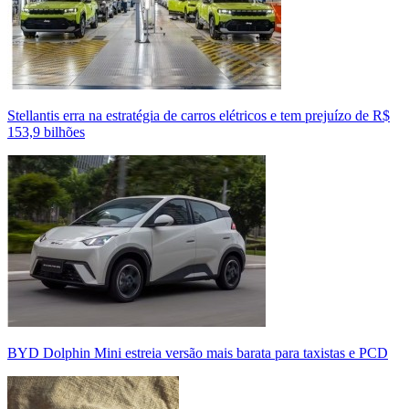
Stellantis erra na estratégia de carros elétricos e tem prejuízo de R$
153,9 bilhões
BYD Dolphin Mini estreia versão mais barata para taxistas e PCD