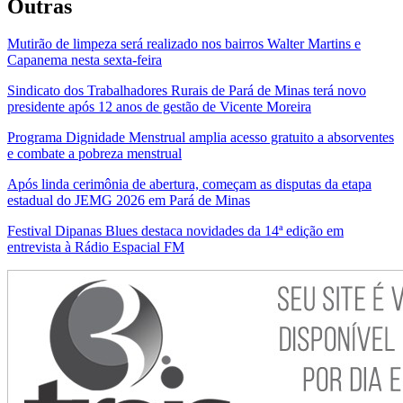
Outras
Mutirão de limpeza será realizado nos bairros Walter Martins e
Capanema nesta sexta-feira
Sindicato dos Trabalhadores Rurais de Pará de Minas terá novo
presidente após 12 anos de gestão de Vicente Moreira
Programa Dignidade Menstrual amplia acesso gratuito a absorventes
e combate a pobreza menstrual
Após linda cerimônia de abertura, começam as disputas da etapa
estadual do JEMG 2026 em Pará de Minas
Festival Dipanas Blues destaca novidades da 14ª edição em
entrevista à Rádio Espacial FM