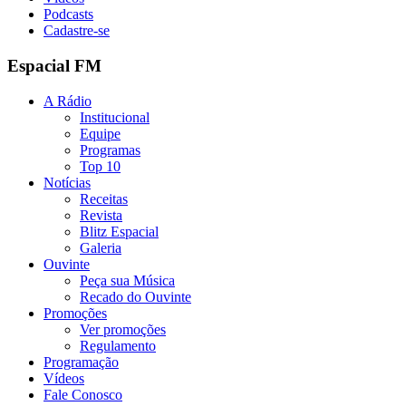
Podcasts
Cadastre-se
Espacial FM
A Rádio
Institucional
Equipe
Programas
Top 10
Notícias
Receitas
Revista
Blitz Espacial
Galeria
Ouvinte
Peça sua Música
Recado do Ouvinte
Promoções
Ver promoções
Regulamento
Programação
Vídeos
Fale Conosco