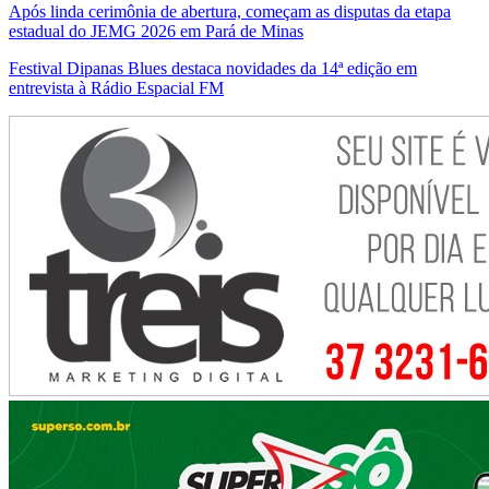
Após linda cerimônia de abertura, começam as disputas da etapa
estadual do JEMG 2026 em Pará de Minas
Festival Dipanas Blues destaca novidades da 14ª edição em
entrevista à Rádio Espacial FM