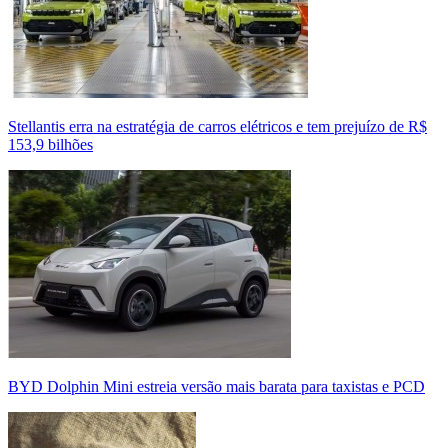
Stellantis erra na estratégia de carros elétricos e tem prejuízo de R$
153,9 bilhões
BYD Dolphin Mini estreia versão mais barata para taxistas e PCD