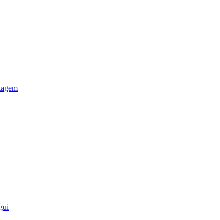
otagem
gui