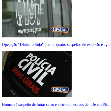
Operação “Dinheiro Sujo” prende quatro suspeitos de extorsão e agi
Homem é suspeito de furtar carro e eletrodomésticos de mãe em Pitan