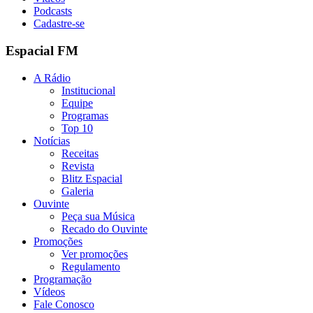
Podcasts
Cadastre-se
Espacial FM
A Rádio
Institucional
Equipe
Programas
Top 10
Notícias
Receitas
Revista
Blitz Espacial
Galeria
Ouvinte
Peça sua Música
Recado do Ouvinte
Promoções
Ver promoções
Regulamento
Programação
Vídeos
Fale Conosco