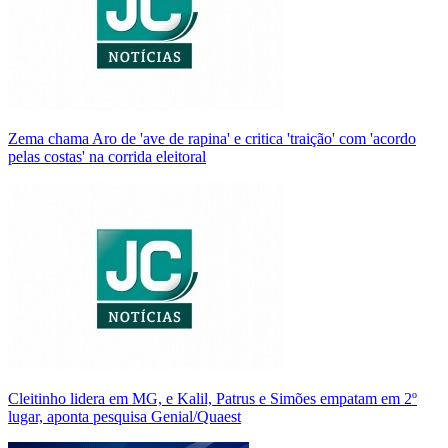
Zema chama Aro de 'ave de rapina' e critica 'traição' com 'acordo
pelas costas' na corrida eleitoral
Cleitinho lidera em MG, e Kalil, Patrus e Simões empatam em 2º
lugar, aponta pesquisa Genial/Quaest