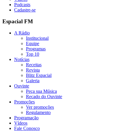
Podcasts
Cadastre-se
Espacial FM
A Rádio
Institucional
Equipe
Programas
Top 10
Notícias
Receitas
Revista
Blitz Espacial
Galeria
Ouvinte
Peça sua Música
Recado do Ouvinte
Promoções
Ver promoções
Regulamento
Programação
Vídeos
Fale Conosco